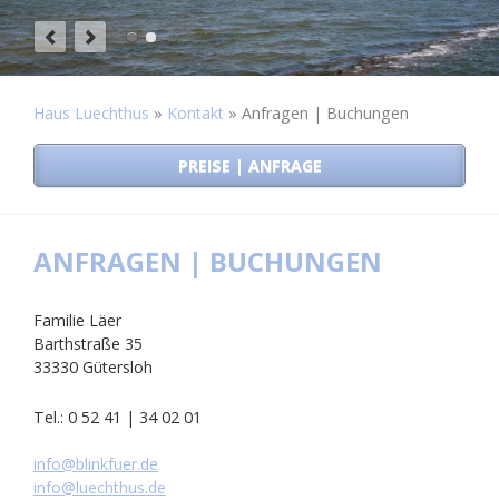
Haus Luechthus
»
Kontakt
»
Anfragen | Buchungen
PREISE | ANFRAGE
ANFRAGEN | BUCHUNGEN
Familie Läer
Barthstraße 35
33330 Gütersloh
Tel.: 0 52 41 | 34 02 01
info@blinkfuer.de
info@luechthus.de